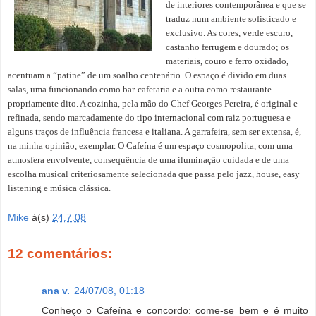
de interiores contemporânea e que se
traduz num ambiente sofisticado e
exclusivo. As cores, verde escuro,
castanho ferrugem e dourado; os
materiais, couro e ferro oxidado,
acentuam a “patine” de um soalho centenário. O espaço é divido em duas
salas, uma funcionando como bar-cafetaria e a outra como restaurante
propriamente dito. A cozinha, pela mão do Chef Georges Pereira, é original e
refinada, sendo marcadamente do tipo internacional com raiz portuguesa e
alguns traços de influência francesa e italiana. A garrafeira, sem ser extensa, é,
na minha opinião, exemplar. O Cafeína é um espaço cosmopolita, com uma
atmosfera envolvente, consequência de uma iluminação cuidada e de uma
escolha musical criteriosamente selecionada que passa pelo jazz, house, easy
listening e música clássica.
Mike
à(s)
24.7.08
12 comentários:
ana v.
24/07/08, 01:18
Conheço o Cafeína e concordo: come-se bem e é muito