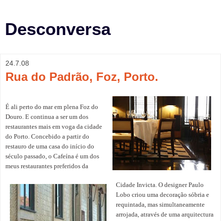
Desconversa
24.7.08
Rua do Padrão, Foz, Porto.
É ali perto do mar em plena Foz do
Douro. E continua a ser um dos
restaurantes mais em voga da cidade
do Porto. Concebido a partir do
restauro de uma casa do início do
século passado, o Cafeína é um dos
meus restaurantes preferidos da
Cidade Invicta. O designer Paulo
Lobo criou uma decoração sóbria e
requintada, mas simultaneamente
arrojada, através de uma arquitectura