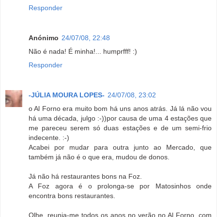
Responder
Anónimo
24/07/08, 22:48
Não é nada! É minha!... humprfff! :)
Responder
-JÚLIA MOURA LOPES-
24/07/08, 23:02
o Al Forno era muito bom há uns anos atrás. Já lá não vou
há uma década, julgo :-))por causa de uma 4 estações que
me pareceu serem só duas estações e de um semi-frio
indecente. :-)
Acabei por mudar para outra junto ao Mercado, que
também já não é o que era, mudou de donos.
Já não há restaurantes bons na Foz.
A Foz agora é o prolonga-se por Matosinhos onde
encontra bons restaurantes.
Olhe, reunia-me todos os anos no verão no Al Forno, com