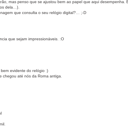
rão, mas penso que se ajustou bem ao papel que aqui desempenha. É
ços dela…).
onagem que consulta o seu relógio digital?… ;-D
ncia que sejam impressionáveis. :O
bem evidente do relógio :)
que chegou até nós da Roma antiga.
l
mil.