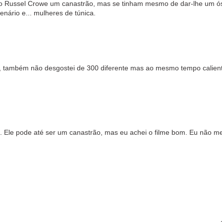
o Russel Crowe um canastrão, mas se tinham mesmo de dar-lhe um ósc
nário e... mulheres de túnica.
de, também não desgostei de 300 diferente mas ao mesmo tempo calient
. Ele pode até ser um canastrão, mas eu achei o filme bom. Eu não me l