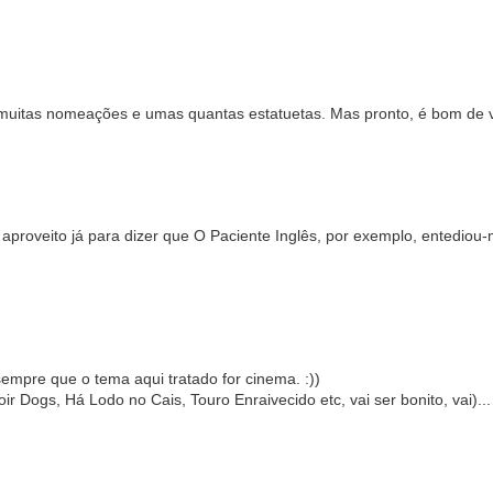
m muitas nomeações e umas quantas estatuetas. Mas pronto, é bom de v
proveito já para dizer que O Paciente Inglês, por exemplo, entediou-me
empre que o tema aqui tratado for cinema. :))
r Dogs, Há Lodo no Cais, Touro Enraivecido etc, vai ser bonito, vai)...