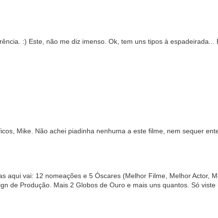
ência. :) Este, não me diz imenso. Ok, tem uns tipos à espadeirada... 
os, Mike. Não achei piadinha nenhuma a este filme, nem sequer ent
as aqui vai: 12 nomeações e 5 Óscares (Melhor Filme, Melhor Actor, Me
gn de Produção. Mais 2 Globos de Ouro e mais uns quantos. Só viste 