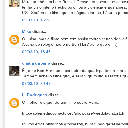
Mike, também acho o Russell Crowe um bocadinho canast
tenha visto inteiro (fecho os olhos à violência e aos amea
P.S.: Será neste filme que, a páginas tantas, há uma pers
09/03/10, 16:24
Mike
disse...
Ó Luísa, mas o filme nem tem assim tantas cenas de violê
A cena do relógio não é no Ben Hur? acho que é... :)
09/03/10, 18:46
cristina ribeiro
disse...
É , é no Ben-Hur que o condutor da quadriga tem a marca 
Também achei o filme giro, e sem fugir muito à História 
09/03/10, 20:49
L. Rodrigues
disse...
O melhor e o pior de um filme sobre Roma:
http://ablemedia.com/ctcweb/showcase/wardgladiator1.htm
Muitos erros históricos grosseiros, num fundo geral verosí