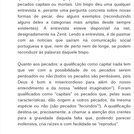
pecados capitais ou mortais. Um bispo deu uma qualquer
entrevista e, perante uma pergunta concreta sobre novas
formas de pecar, deu alguns exemplos (reconduzindo
alguns deles a categorias mais amplas desde sempre
existentes). A entrevista esteve disponível na net,
designadamente na Zenit. Lendo a entrevista, é de pasmar
com as notícias que saíram na comunicação social
portuguesa e que, nem de perto nem de longe, se podem
reconduzir às palavras daquele bispo.
Quanto aos pecados: a qualificação como capital nada tem
que ver com a possibilidade de os pecados serem
perdoados ou não (todos os pecados são perdoáveis, pois
Deus é bom e misericordioso para além do nosso
entendimento e da nossa "wildest imagination"). Foram
qualificados como "capitais" os pecados que, pelas suas
características, dão origem a outros pecados, da mesma
espécie ou não (são pecados "fecundos"!). A qualificação
destina-se, precisamente, a chamar a atenção dos crentes
para a gravidade daquela falta que, podendo parecer
inofensiva, cria raízes e com facilidade se "reproduz".