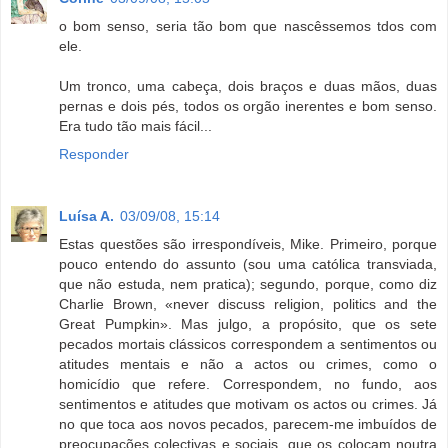
o bom senso, seria tão bom que nascêssemos tdos com
ele.
Um tronco, uma cabeça, dois braços e duas mãos, duas
pernas e dois pés, todos os orgão inerentes e bom senso.
Era tudo tão mais fácil...
Responder
Luísa A.
03/09/08, 15:14
Estas questões são irrespondíveis, Mike. Primeiro, porque
pouco entendo do assunto (sou uma católica transviada,
que não estuda, nem pratica); segundo, porque, como diz
Charlie Brown, «never discuss religion, politics and the
Great Pumpkin». Mas julgo, a propósito, que os sete
pecados mortais clássicos correspondem a sentimentos ou
atitudes mentais e não a actos ou crimes, como o
homicídio que refere. Correspondem, no fundo, aos
sentimentos e atitudes que motivam os actos ou crimes. Já
no que toca aos novos pecados, parecem-me imbuídos de
preocupações colectivas e sociais, que os colocam noutra