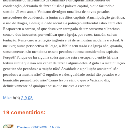
necessidade do sacramento da confissão e os capitais, merecedores de
condenação, deixando de fazer alusão à palavra capital, o que faz todo o
sentido. Já este ano, o Vaticano divulgou uma lista de novos pecados
merecedores de condenção, a juntar aos ditos capitais. A manipulação genética,
o uso de drogas, a desigualdade social e a poluição ambiental estão entre eles.
Reapareceu o sorriso, só que desta vez carregado de um sarcasmo silencioso,
como o dos inocentes, por verificar que a Igreja, por vezes, também cai em
tentação. Neste caso a tentação inglória e vã de se mostrar moderna e actual. A
meu ver, numa perspectiva de leigo, a Bíblia tem razão e a Igreja não, quando,
sensatamente, não menciona os sete pecados outrora considerados capitais.
Porquê? Porque ou há alguma coisa que me está a escapar ou então há uma
leitura subtil que não sou capaz de fazer a alguns deles. A gula e a manipulação
genética são pecados e a traição não? A vaidade e a poluição ambiental são
pecados e a mentira não? O orgulho e a desigualdade social são pecados e o
homicídio premeditado não? Como levo a sério o que o Vaticano diz,
definitivamente há qualquer coisa que me está a escapar.
Mike
à(s)
2.9.08
19 comentários:
Corine
03/09/08, 15:05