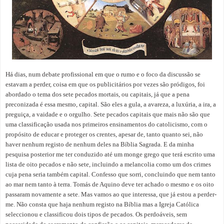
Há dias, num debate profissional em que o rumo e o foco da discussão se
estavam a perder, coisa em que os publicitários por vezes são pródigos, foi
abordado o tema dos sete pecados mortais, ou capitais, já que a pena
preconizada é essa mesmo, capital. São eles a gula, a avareza, a luxúria, a ira, a
preguiça, a vaidade e o orgulho. Sete pecados capitais que mais não são que
uma classificação usada nos primeiros ensinamentos do catolicismo, com o
propósito de educar e proteger os crentes, apesar de, tanto quanto sei, não
haver nenhum registo de nenhum deles na Bíblia Sagrada. E da minha
pesquisa posterior me ter conduzido até um monge grego que terá escrito uma
lista de oito pecados e não sete, incluindo a melancolia como um dos crimes
cuja pena seria também capital. Confesso que sorri, concluindo que nem tanto
ao mar nem tanto à terra. Tomás de Aquino deve ter achado o mesmo e os oito
passaram novamente a sete. Mas vamos ao que interessa, que já estou a perder-
me. Não consta que haja nenhum registo na Bíblia mas a Igreja Católica
seleccionou e classificou dois tipos de pecados. Os perdoáveis, sem