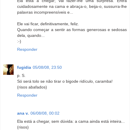
Ela está a chegar; vai fazer-lhe uma surpresa. Entra
cuidadosamente na cama e abraça-o, beija-o, sussurra-lhe
palavras incompreensíveis e...
Ele vai ficar, definitivamente, feliz.
Quando começar a sentir as formas generosas e sedosas
dela, quando...
:-)
Responder
fugidia
05/08/08, 23:50
p. S.
Só será tolo se não tirar o bigode ridículo, caramba!
(risos abafados)
Responder
ana v.
06/08/08, 00:02
Ela está a chegar, sem dúvida: a cama ainda está inteira...
(risos)