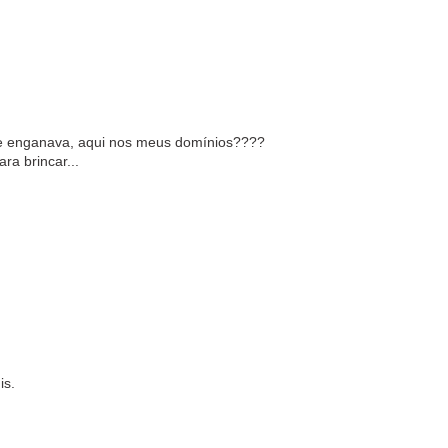
e enganava, aqui nos meus domínios????
a brincar...
is.