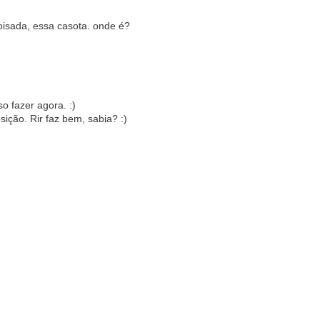
oisada, essa casota. onde é?
o fazer agora. :)
ição. Rir faz bem, sabia? :)