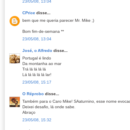
23/05/08, 13:04
CPrice
disse...
bem que me queria parecer Mr. Mike ;)
Bom fim-de-semana **
23/05/08, 13:04
José, o Alfredo
disse...
Portugal é lindo
Da montanha ao mar
Trá lá lá lá lá
Lá lá lá lá lá lar!
23/05/08, 15:17
O Réprobo
disse...
Também para o Caro Mike! SAaturnino, esse nome evocado
Deixei desafio, lá onde sabe.
Abraço
23/05/08, 15:32